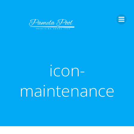
Saltar
al
contenido
icon-
maintenance