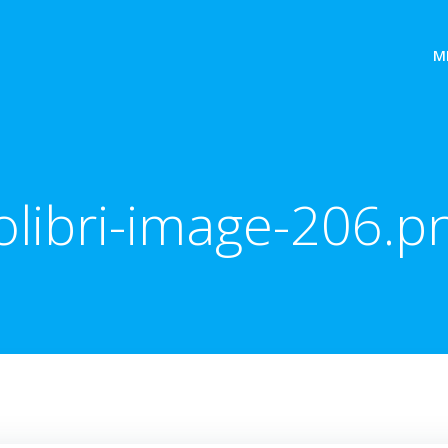
M
olibri-image-206.p