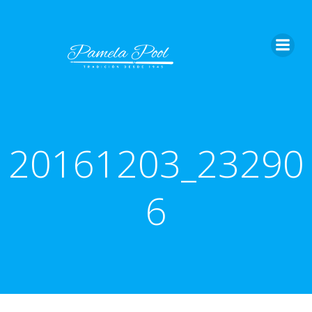
Saltar
al
contenido
20161203_23290
6