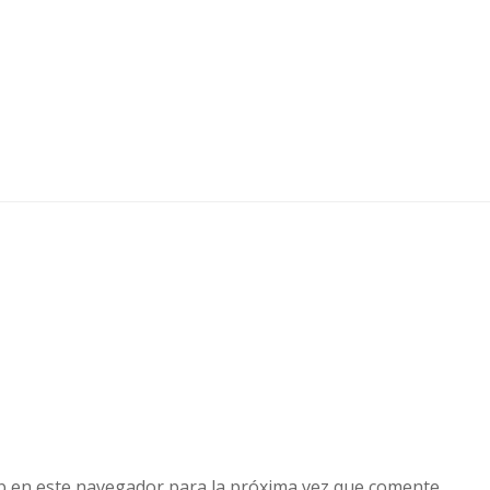
b en este navegador para la próxima vez que comente.