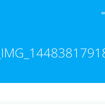
M
_IMG_1448381791