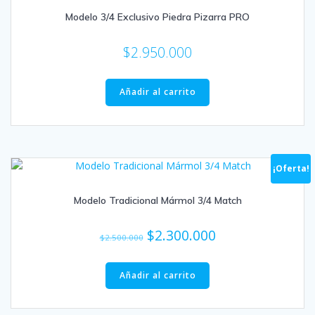
Modelo 3/4 Exclusivo Piedra Pizarra PRO
$
2.950.000
Añadir al carrito
¡Oferta!
Modelo Tradicional Mármol 3/4 Match
El
El
$
2.300.000
$
2.500.000
precio
precio
original
actual
Añadir al carrito
era:
es:
$2.500.000.
$2.300.000.