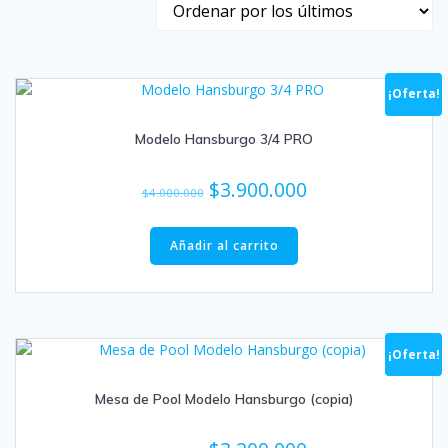
los
últimos
¡Oferta!
Modelo Hansburgo 3/4 PRO
El
El
$
3.900.000
$
4.000.000
precio
precio
original
actual
Añadir al carrito
era:
es:
$4.000.000.
$3.900.000.
¡Oferta!
Mesa de Pool Modelo Hansburgo (copia)