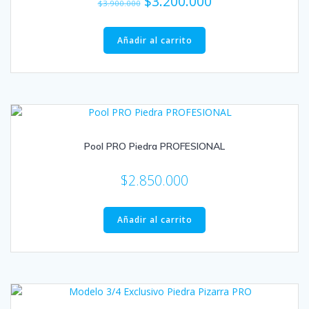
El
El
$
3.200.000
$
3.900.000
precio
precio
original
actual
Añadir al carrito
era:
es:
$3.900.000.
$3.200.000.
Pool PRO Piedra PROFESIONAL
$
2.850.000
Añadir al carrito