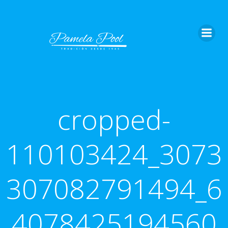
Saltar
al
contenido
cropped-
110103424_3073
307082791494_6
4078425194560