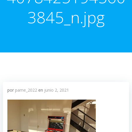
3845_n.jpg
por
pame_2022
en
junio 2, 2021