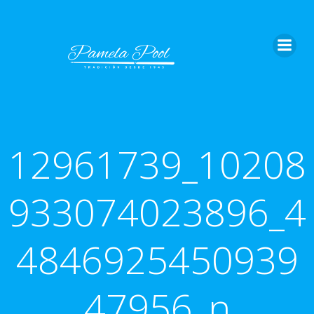
Saltar
al
contenido
12961739_10208
933074023896_4
4846925450939
47956_n